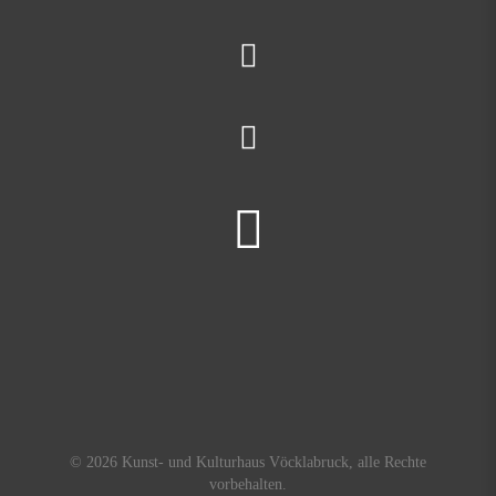
© 2026 Kunst- und Kulturhaus Vöcklabruck, alle Rechte
vorbehalten.