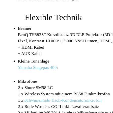
Flexible Technik
Beamer
BenQ TH682ST Kurzdistanz 3D DLP-Projektor (3D 1
Pixel, Kontrast 10.000:1, 3.000 ANSI Lumen, HDMI, i
+ HDMI Kabel
+ AUX Kabel
Kleine Tonanlage
Yamaha Stagepas 400i
Mikrofone
2 x Shure SM58 LC
1 x Wireless System mit einem PG58 Funkmikrofon
1 x
Schwanenhals Tisch-Kondensatormikrofon
2 x Rode Wireless GO II inkl. Lavalieraufsatz
2 x Millenium MS 2014, leichtes Mikrofonstativ mit 