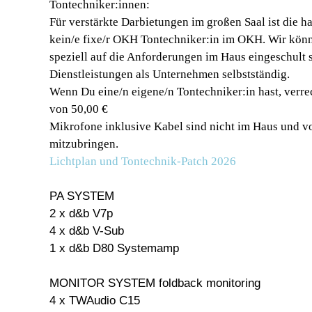
Tontechniker:innen:
Für verstärkte Darbietungen im großen Saal ist die 
kein/e fixe/r OKH Tontechniker:in im OKH. Wir könn
speziell auf die Anforderungen im Haus eingeschult 
Dienstleistungen als Unternehmen selbstständig.
Wenn Du eine/n eigene/n Tontechniker:in hast, ver
von 50,00 €
Mikrofone inklusive Kabel sind nicht im Haus und vo
mitzubringen.
Lichtplan und Tontechnik-Patch 2026
PA SYSTEM
2 x d&b V7p
4 x d&b V-Sub
1 x d&b D80 Systemamp
MONITOR SYSTEM foldback monitoring
4 x TWAudio C15