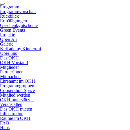
Programm
Programmvorschau
Rückblick
Ermäßigungen
Geschenkgutscheine
Green Events
Projekte
Open Air
Galerie
KeKademy Kinderuni
Über uns
Das OKH
OKH Vorstand
Mitglieder
PartnerInnen
Mitmachen
Ehrenamt im OKH
Programmgruppen
Cooperation Space
Mitglied werden
OKH unterstützen
Veranstalten
Das OKH mieten
Infrastruktur
Räume im OKH
FAQ
Haus