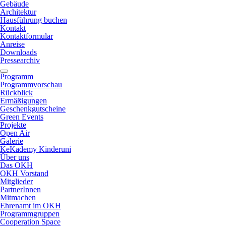
Gebäude
Architektur
Hausführung buchen
Kontakt
Kontaktformular
Anreise
Downloads
Pressearchiv
Programm
Programmvorschau
Rückblick
Ermäßigungen
Geschenkgutscheine
Green Events
Projekte
Open Air
Galerie
KeKademy Kinderuni
Über uns
Das OKH
OKH Vorstand
Mitglieder
PartnerInnen
Mitmachen
Ehrenamt im OKH
Programmgruppen
Cooperation Space