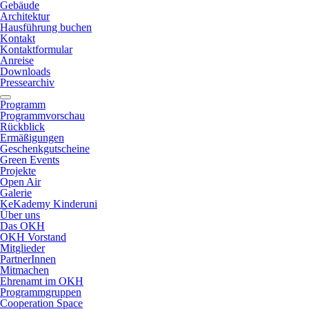
Gebäude
Architektur
Hausführung buchen
Kontakt
Kontaktformular
Anreise
Downloads
Pressearchiv
Programm
Programmvorschau
Rückblick
Ermäßigungen
Geschenkgutscheine
Green Events
Projekte
Open Air
Galerie
KeKademy Kinderuni
Über uns
Das OKH
OKH Vorstand
Mitglieder
PartnerInnen
Mitmachen
Ehrenamt im OKH
Programmgruppen
Cooperation Space