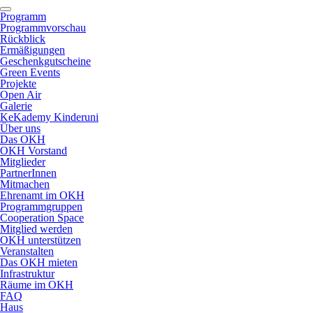
Programm
Programmvorschau
Rückblick
Ermäßigungen
Geschenkgutscheine
Green Events
Projekte
Open Air
Galerie
KeKademy Kinderuni
Über uns
Das OKH
OKH Vorstand
Mitglieder
PartnerInnen
Mitmachen
Ehrenamt im OKH
Programmgruppen
Cooperation Space
Mitglied werden
OKH unterstützen
Veranstalten
Das OKH mieten
Infrastruktur
Räume im OKH
FAQ
Haus