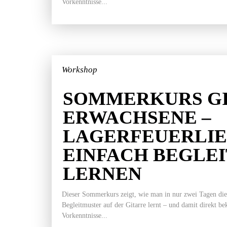
Vorkenntnisse...
Workshop
SOMMERKURS GI
ERWACHSENE –
LAGERFEUERLI
EINFACH BEGLE
LERNEN
Dieser Sommerkurs zeigt, wie man in nur zwei Tagen die
Begleitmuster auf der Gitarre lernt – und damit direkt b
Vorkenntnisse...