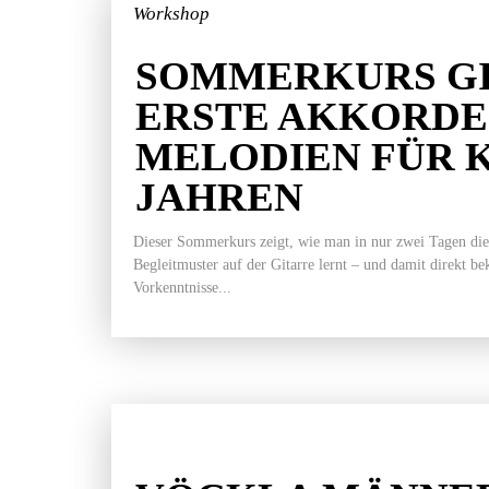
Workshop
SOMMERKURS GI
ERSTE AKKORDE
MELODIEN FÜR K
JAHREN
Dieser Sommerkurs zeigt, wie man in nur zwei Tagen die
Begleitmuster auf der Gitarre lernt – und damit direkt b
Vorkenntnisse...