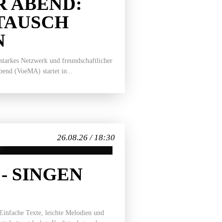
 ABEND:
TAUSCH
N
 starkes Netzwerk und freundschaftlicher
end (VoeMA) startet in...
26.08.26 / 18:30
- SINGEN
 Einfache Texte, leichte Melodien und