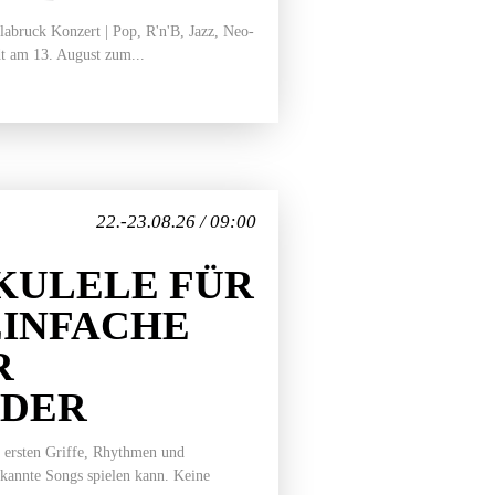
bruck Konzert | Pop, R'n'B, Jazz, Neo-
t am 13. August zum...
22.-23.08.26 / 09:00
KULELE FÜR
EINFACHE
R
EDER
 ersten Griffe, Rhythmen und
ekannte Songs spielen kann. Keine