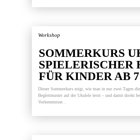
Workshop
SOMMERKURS UK
SPIELERISCHER 
FÜR KINDER AB 
Dieser Sommerkurs zeigt, wie man in nur zwei Tagen die
Begleitmuster auf der Ukulele lernt – und damit direkt b
Vorkenntnisse...