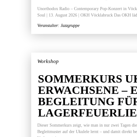
Unorthodox Radio – Contemporary Pop-Konzert in Vöckla
Soul | 13. August 2026 | OKH Vöcklabruck Das OKH läd
Veranstalter: Jazzgruppe
Workshop
SOMMERKURS U
ERWACHSENE – 
BEGLEITUNG FÜ
LAGERFEUERLI
Dieser Sommerkurs zeigt, wie man in nur zwei Tagen die
Begleitmuster auf der Ukulele lernt – und damit direkt b