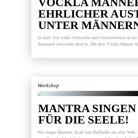
VÖCKLA MÄNNER
EHRLICHER AUS
UNTER MÄNNER
In einer Zeit voller Umbrüche und Unsicherheiten ist ein
Austausch wertvoller denn je. Mit dem Vöckla Männer Ab
Workshop
MANTRA SINGEN 
FÜR DIE SEELE!
Wir singen Mantren, Kraft und Heillieder aus aller Welt.