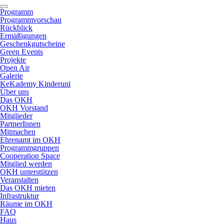
Programm
Programmvorschau
Rückblick
Ermäßigungen
Geschenkgutscheine
Green Events
Projekte
Open Air
Galerie
KeKademy Kinderuni
Über uns
Das OKH
OKH Vorstand
Mitglieder
PartnerInnen
Mitmachen
Ehrenamt im OKH
Programmgruppen
Cooperation Space
Mitglied werden
OKH unterstützen
Veranstalten
Das OKH mieten
Infrastruktur
Räume im OKH
FAQ
Haus