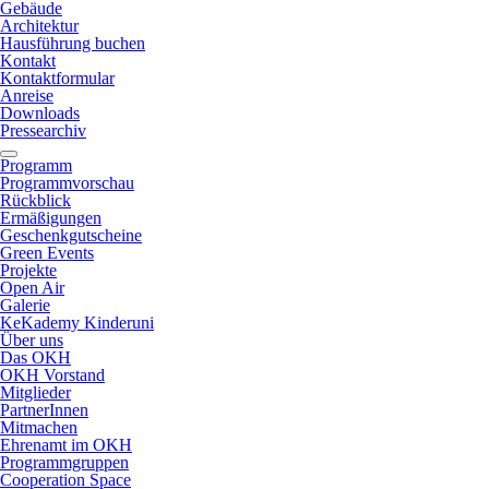
Gebäude
Architektur
Hausführung buchen
Kontakt
Kontaktformular
Anreise
Downloads
Pressearchiv
Programm
Programmvorschau
Rückblick
Ermäßigungen
Geschenkgutscheine
Green Events
Projekte
Open Air
Galerie
KeKademy Kinderuni
Über uns
Das OKH
OKH Vorstand
Mitglieder
PartnerInnen
Mitmachen
Ehrenamt im OKH
Programmgruppen
Cooperation Space