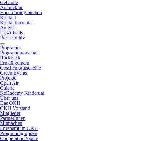
Gebäude
Architektur
Hausführung buchen
Kontakt
Kontaktformular
Anreise
Downloads
Pressearchiv
Programm
Programmvorschau
Rückblick
Ermäßigungen
Geschenkgutscheine
Green Events
Projekte
Open Air
Galerie
KeKademy Kinderuni
Über uns
Das OKH
OKH Vorstand
Mitglieder
PartnerInnen
Mitmachen
Ehrenamt im OKH
Programmgruppen
Cooperation Space