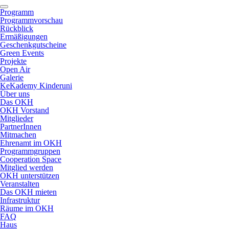
Programm
Programmvorschau
Rückblick
Ermäßigungen
Geschenkgutscheine
Green Events
Projekte
Open Air
Galerie
KeKademy Kinderuni
Über uns
Das OKH
OKH Vorstand
Mitglieder
PartnerInnen
Mitmachen
Ehrenamt im OKH
Programmgruppen
Cooperation Space
Mitglied werden
OKH unterstützen
Veranstalten
Das OKH mieten
Infrastruktur
Räume im OKH
FAQ
Haus