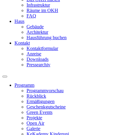
Infrastruktur
Räume im OKH
FAQ
Haus
Gebäude
Architektur
Hausführung buchen
Kontakt
Kontaktformular
Anreise
Downloads
Pressearchiv
Programm
Programmvorschau
Rückblick
Ermäßigungen
Geschenkgutscheine
Green Events
Projekte
Open Air
Galerie
KeKademy Kinderuni