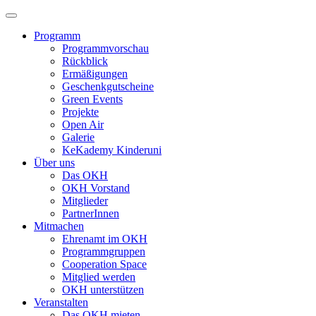
Programm
Programmvorschau
Rückblick
Ermäßigungen
Geschenkgutscheine
Green Events
Projekte
Open Air
Galerie
KeKademy Kinderuni
Über uns
Das OKH
OKH Vorstand
Mitglieder
PartnerInnen
Mitmachen
Ehrenamt im OKH
Programmgruppen
Cooperation Space
Mitglied werden
OKH unterstützen
Veranstalten
Das OKH mieten